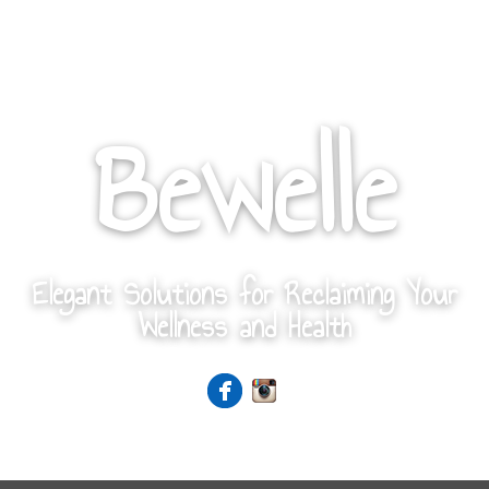
Bewelle
Elegant Solutions for Reclaiming Your
Wellness and Health